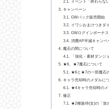
イベント「終わらな
キャンペーン
GWパック販売開始
イワシおまけつきダ
GWログインボーナ
消費AP半減キャンペ
魔石の間について
「強化・素材ダンジョ
★6、★7魔石について
★6と★7の一部魔石
キャラ売却時のメダルに
★4キャラ売却時のメ
修正
★2種族侍(女)の「