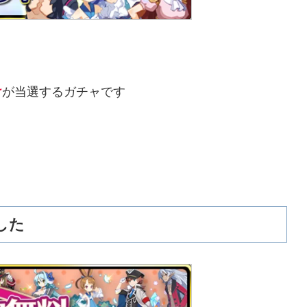
け
が当選するガチャです
した