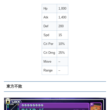
Hp
1,000
Atk
1,400
Def
200
Spd
15
Cri Per
10%
Cri Dmg
25%
Move
–
Range
–
東方不敗