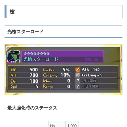
槍
光槍スターロード
最大強化時のステータス
Hp
1,000