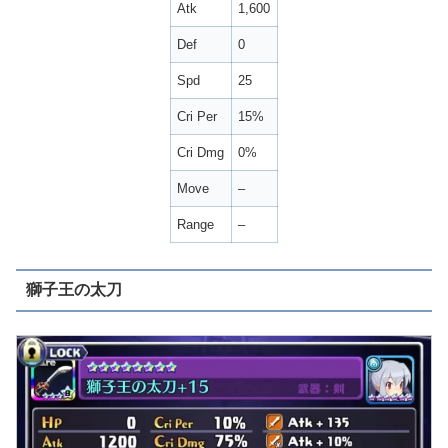
Atk
1,600
Def
0
Spd
25
Cri Per
15%
Cri Dmg
0%
Move
–
Range
–
獅子王の太刀