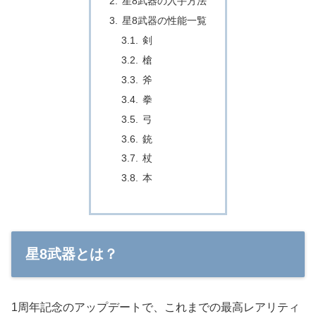
星8武器の入手方法
星8武器の性能一覧
剣
槍
斧
拳
弓
銃
杖
本
星8武器とは？
1周年記念のアップデートで、これまでの最高レアリティ