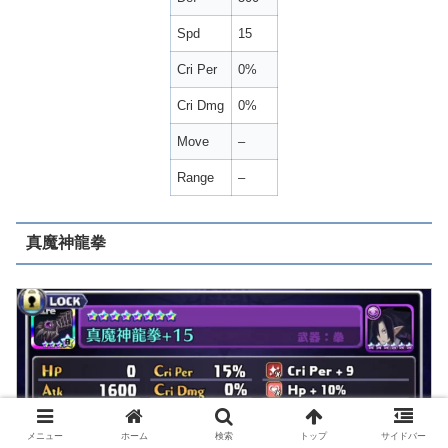
Spd
15
Cri Per
0%
Cri Dmg
0%
Move
–
Range
–
真魔神龍拳
メニュー
ホーム
検索
トップ
サイドバー