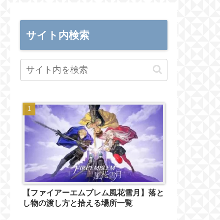
サイト内検索
【ファイアーエムブレム風花雪月】落と
し物の渡し方と拾える場所一覧