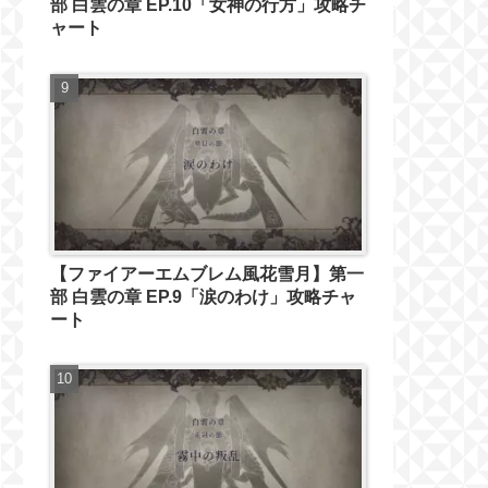
部 白雲の章 EP.10「女神の行方」攻略チ
ャート
【ファイアーエムブレム風花雪月】第一
部 白雲の章 EP.9「涙のわけ」攻略チャ
ート