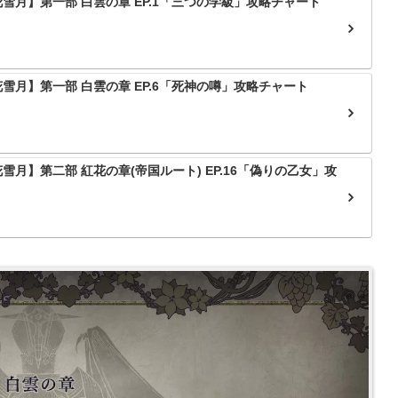
雪月】第一部 白雲の章 EP.1「三つの学級」攻略チャート
雪月】第一部 白雲の章 EP.6「死神の噂」攻略チャート
月】第二部 紅花の章(帝国ルート) EP.16「偽りの乙女」攻