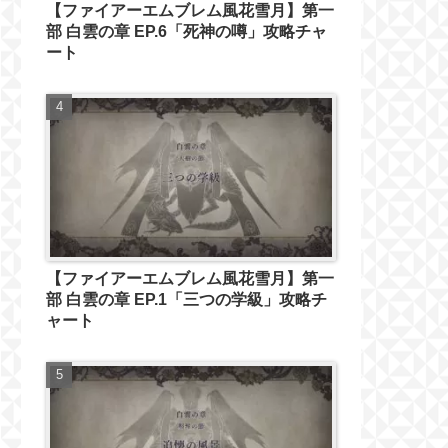
【ファイアーエムブレム風花雪月】第一
部 白雲の章 EP.6「死神の噂」攻略チャ
ート
【ファイアーエムブレム風花雪月】第一
部 白雲の章 EP.1「三つの学級」攻略チ
ャート