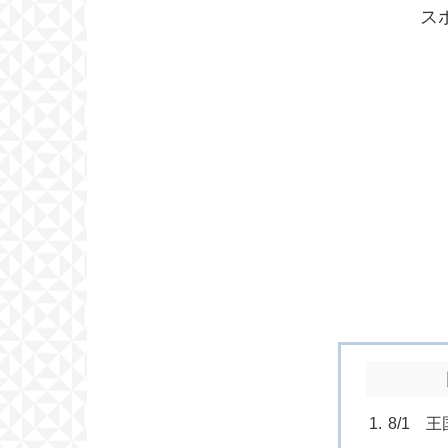
ス
8/1 