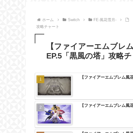
ホーム
Switch
FE-風花雪月-
攻略チャート
【ファイアーエムブレム
EP.5「黒風の塔」攻略
【ファイアーエムブレム風花
【ファイアーエムブレム風