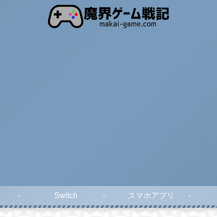
Switch
スマホアプリ