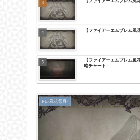
【ファイアーエムブレム風花
【ファイアーエムブレム風花
【ファイアーエムブレム風花雪
略チャート
FE-風花雪月-