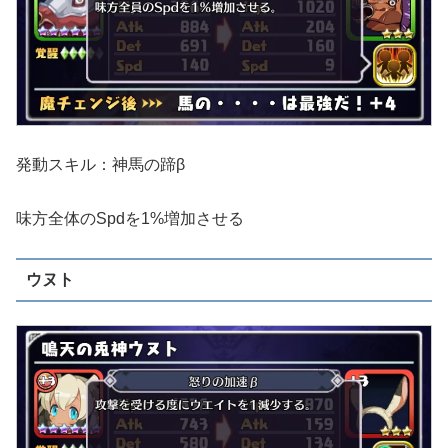
発動スキル：神馬の蹄β
味方全体のSpdを1%増加させる
ウヌト