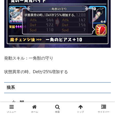
発動スキル：一角獣の守り
状態異常の時、Defが25%増加する
狼系
火・闇
メニュー
ホーム
検索
トップ
サイドバー