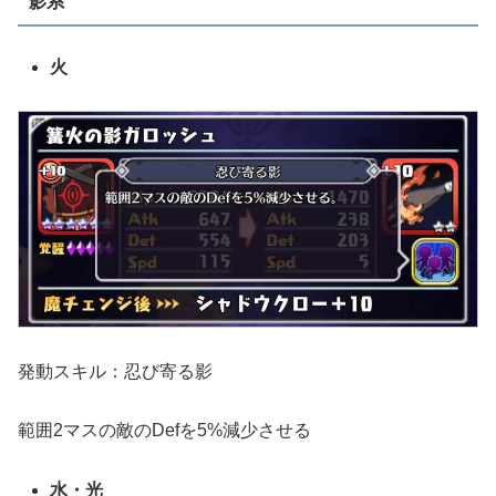
影系
火
発動スキル：忍び寄る影
範囲2マスの敵のDefを5%減少させる
水・光