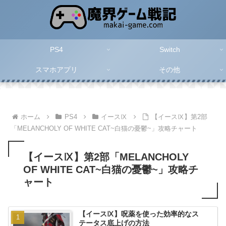
PS4
Switch
スマホアプリ
その他
ホーム
PS4
イースⅨ
【イースⅨ】第2部
「MELANCHOLY OF WHITE CAT~白猫の憂鬱~」攻略チャート
【イースⅨ】第2部「MELANCHOLY
OF WHITE CAT~白猫の憂鬱~」攻略チ
ャート
【イースⅨ】呪薬を使った効率的なス
テータス底上げの方法