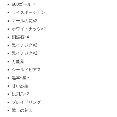
600ゴールド
ライズポーション
マールの花×2
ホワイトナッツ×2
銅鉱石×4
黒イチジク×2
黒イチジク×2
万能薬
シールドピアス
黒本<星>
甘い妙薬
鋭刃爪×2
ブレイドリング
戦士の刻印