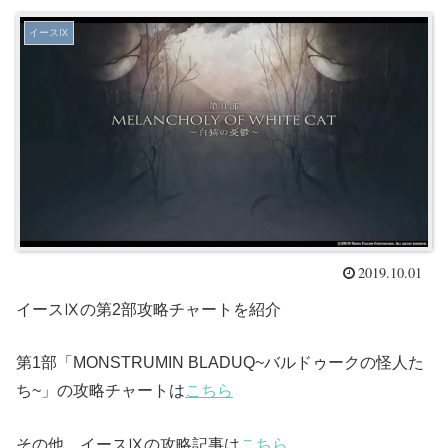
イースⅨ
2019.10.01
イースⅨの第2部攻略チャートを紹介
第1部「MONSTRUMIN BLADUQ~バルドゥークの怪人た
ち~」の攻略チャートは
こちら
その他、イースⅨの攻略記事は
こちら